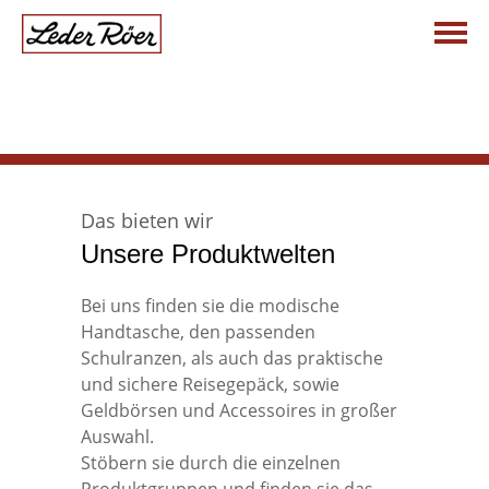
Telefonischer Kontakt
Jetzt anrufen: +49 (0) 68 61 . 99 38 34
Startseite
Das bieten wir
Über uns
Unsere Produktwelten
Bei uns finden sie die modische
Leder Röer
Produktwelten
Handtasche, den passenden
Schulranzen, als auch das praktische
und sichere Reisegepäck, sowie
Die Vision
Damen
Aktuelles
Geldbörsen und Accessoires in großer
Auswahl.
Unsere Fachgeschäfte
Kind & Schule
Hersteller
Stöbern sie durch die einzelnen