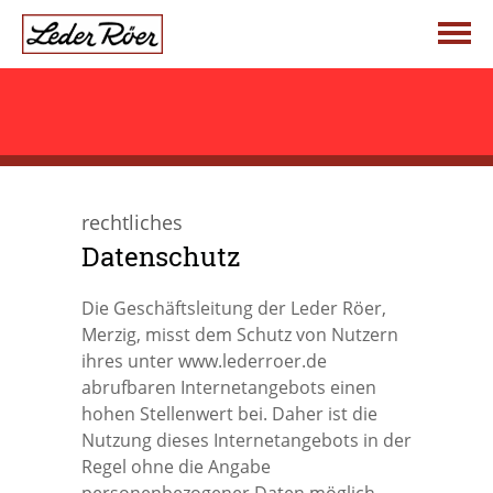
Telefonischer Kontakt
Jetzt anrufen: +49 (0) 68 61 . 99 38 34
Startseite
rechtliches
Über uns
Datenschutz
Die Geschäftsleitung der Leder Röer,
Leder Röer
Produktwelten
Merzig, misst dem Schutz von Nutzern
ihres unter www.lederroer.de
abrufbaren Internetangebots einen
Die Vision
Damen
Aktuelles
hohen Stellenwert bei. Daher ist die
Nutzung dieses Internetangebots in der
Unsere Fachgeschäfte
Kind & Schule
Hersteller
Regel ohne die Angabe