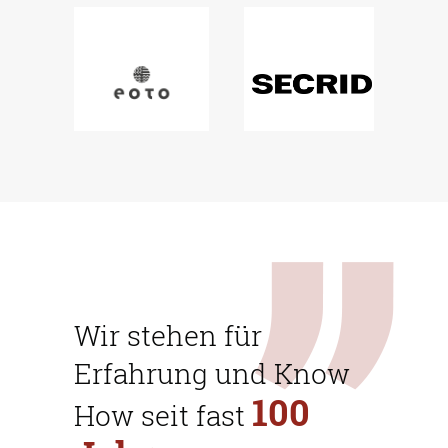
Team
Reisegepäck
Veranstaltungen
Sport & Freizeit
Kontakt
Business & Kleinlederwaren
Datenschutz
Disclaimer
AGB
Wir stehen für
Impressum
Erfahrung und Know
100
How seit fast