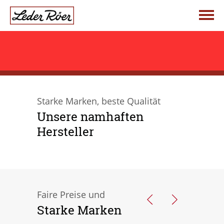
Telefonischer Kontakt
Jetzt anrufen: +49 (0) 68 61 . 99 38 34
Startseite
Starke Marken, beste Qualität
Über uns
Unsere namhaften
Hersteller
Leder Röer
Produktwelten
Die Vision
Damen
Aktuelles
Faire Preise und
Starke Marken
Unsere Fachgeschäfte
Kind & Schule
Hersteller